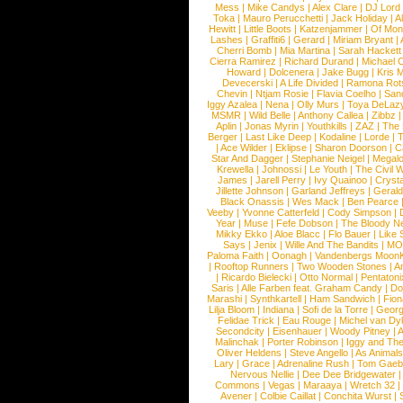
Mess
|
Mike Candys
|
Alex Clare
|
DJ Lord
Toka
|
Mauro Perucchetti
|
Jack Holiday
|
A
Hewitt
|
Little Boots
|
Katzenjammer
|
Of Mon
Lashes
|
Graffiti6
|
Gerard
|
Miriam Bryant
|
Cherri Bomb
|
Mia Martina
|
Sarah Hackett
Cierra Ramirez
|
Richard Durand
|
Michael C
Howard
|
Dolcenera
|
Jake Bugg
|
Kris 
Devecerski
|
A Life Divided
|
Ramona Rots
Chevin
|
Ntjam Rosie
|
Flavia Coelho
|
San
Iggy Azalea
|
Nena
|
Olly Murs
|
Toya DeLaz
MSMR
|
Wild Belle
|
Anthony Callea
|
Zibbz
Aplin
|
Jonas Myrin
|
Youthkills
|
ZAZ
|
The 
Berger
|
Last Like Deep
|
Kodaline
|
Lorde
|
|
Ace Wilder
|
Eklipse
|
Sharon Doorson
|
C
Star And Dagger
|
Stephanie Neigel
|
Megal
Krewella
|
Johnossi
|
Le Youth
|
The Civil 
James
|
Jarell Perry
|
Ivy Quainoo
|
Crysta
Jillette Johnson
|
Garland Jeffreys
|
Gerald
Black Onassis
|
Wes Mack
|
Ben Pearce
Veeby
|
Yvonne Catterfeld
|
Cody Simpson
|
Year
|
Muse
|
Fefe Dobson
|
The Bloody N
Mikky Ekko
|
Aloe Blacc
|
Flo Bauer
|
Like
Says
|
Jenix
|
Wille And The Bandits
|
MO
Paloma Faith
|
Oonagh
|
Vandenbergs Moon
|
Rooftop Runners
|
Two Wooden Stones
|
A
|
Ricardo Bielecki
|
Otto Normal
|
Pentatoni
Saris
|
Alle Farben feat. Graham Candy
|
Do
Marashi
|
Synthkartell
|
Ham Sandwich
|
Fio
Lilja Bloom
|
Indiana
|
Sofi de la Torre
|
Georg
Felidae Trick
|
Eau Rouge
|
Michel van Dy
Secondcity
|
Eisenhauer
|
Woody Pitney
|
A
Malinchak
|
Porter Robinson
|
Iggy and Th
Oliver Heldens
|
Steve Angello
|
As Animal
Lary
|
Grace
|
Adrenaline Rush
|
Tom Gaeb
Nervous Nellie
|
Dee Dee Bridgewater
|
Commons
|
Vegas
|
Maraaya
|
Wretch 32
Avener
|
Colbie Caillat
|
Conchita Wurst
|