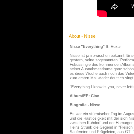
About - Nisse
Nisse "Everything"
ft. Rezar
Nisse ist ja inzwischen bekannt für s
gestern, seine sogenannten "Performa
Fokussingle des kommenden Albums "C
seiner Ausnahmestimme ganz schön G
es diese Woche auch noch das Video z
zum ersten Mal wieder deutsch singt.
"Everything I know is you, never letti
Album/EP: Ciao
Biografie - Nisse
Es war ein stürmischer Tag im Augus
und die Rastlosigkeit mit der sich 
zwischen Kuhdorf und der Harburger I
Heinz Strunk die Gegend in "Fleisch
Saufereien und Prügeleien, aus GTI-