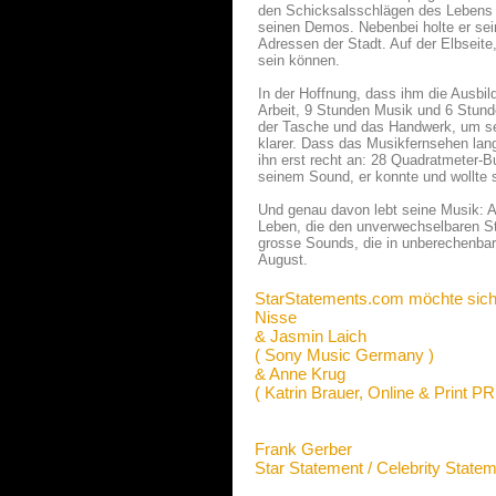
den Schicksalsschlägen des Lebens 
seinen Demos. Nebenbei holte er sei
Adressen der Stadt. Auf der Elbseite
sein können.
In der Hoffnung, dass ihm die Ausbi
Arbeit, 9 Stunden Musik und 6 Stund
der Tasche und das Handwerk, um se
klarer. Dass das Musikfernsehen la
ihn erst recht an: 28 Quadratmeter-B
seinem Sound, er konnte und wollte s
Und genau davon lebt seine Musik: A
Leben, die den unverwechselbaren St
grosse Sounds, die in unberechenbare
August.
StarStatements.com möchte sich
Nisse
& Jasmin Laich
( Sony Music Germany )
& Anne Krug
( Katrin Brauer, Online & Print PR
Frank Gerber
Star Statement / Celebrity State