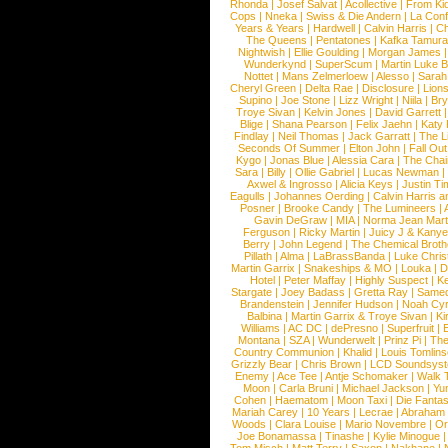
Rhonda
|
Josef Salvat
|
Acollective
|
From Ki
Cops
|
Nneka
|
Swiss & Die Andern
|
La Conf
Years & Years
|
Hardwell
|
Calvin Harris
|
Ch
The Queens
|
Pentatones
|
Kafka Tamura
Nightwish
|
Ellie Goulding
|
Morgan James
Wunderkynd
|
SuperScum
|
Martin Luke 
Nottet
|
Mans Zelmerloew
|
Alesso
|
Sarah
Cheryl Green
|
Delta Rae
|
Disclosure
|
Lion
Supino
|
Joe Stone
|
Lizz Wright
|
Niila
|
Br
Troye Sivan
|
Kelvin Jones
|
David Garrett
Blige
|
Shana Pearson
|
Felix Jaehn
|
Katy 
Findlay
|
Neil Thomas
|
Jack Garratt
|
The L
Seconds Of Summer
|
Elton John
|
Fall Ou
Kygo
|
Jonas Blue
|
Alessia Cara
|
The Cha
Sara
|
Billy
|
Ollie Gabriel
|
Lucas Newman
Axwel & Ingrosso
|
Alicia Keys
|
Justin Ti
Eagulls
|
Johannes Oerding
|
Calvin Harris 
Posner
|
Brooke Candy
|
The Lumineers
|
Gavin DeGraw
|
MIA
|
Norma Jean Mart
Ferguson
|
Ricky Martin
|
Juicy J & Kany
Berry
|
John Legend
|
The Chemical Broth
Pillath
|
Alma
|
LaBrassBanda
|
Luke Chris
Martin Garrix
|
Snakeships & MO
|
Louka
|
D
Hotel
|
Peter Maffay
|
Highly Suspect
|
K
Stargate
|
Joey Badass
|
Gretta Ray
|
Samed
Brandenstein
|
Jennifer Hudson
|
Noah Cy
Balbina
|
Martin Garrix & Troye Sivan
|
Ki
Williams
|
AC DC
|
dePresno
|
Superfruit
|
Montana
|
SZA
|
Wunderwelt
|
Prinz Pi
|
The
Country Communion
|
Khalid
|
Louis Tomlin
Grizzly Bear
|
Chris Brown
|
LCD Soundsys
Enemy
|
Ace Tee
|
Antje Schomaker
|
Walk 
Moon
|
Carla Bruni
|
Michael Jackson
|
Yu
Cohen
|
Haematom
|
Moon Taxi
|
Die Fantas
Mariah Carey
|
10 Years
|
Lecrae
|
Abraham
Woods
|
Clara Louise
|
Mario Novembre
|
Or
Joe Bonamassa
|
Tinashe
|
Kylie Minogue