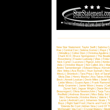
New Star Statement:
Taylor Swift
|
Sabrina C
Rae
|
Central Cee
|
Selena Gomez
|
Raye
|
T
|
Metallica
|
Celine Dion
|
Christina Aguilera
Charli XCX
|
Bruce Springsteen
|
The Beatl
Rosenberg
|
Frauke Ludowig
|
Vitas
|
Frida
Nick Carter
|
Lucenzo
|
Pigeon John
|
Kimbr
Aida
|
Christine Mayer
|
Not Called Jinx
|
Ma
Andre Tannenberger
|
Edward Maya
|
Kersti
Alex Velea
|
Ava Rocks
|
Youn Sunnah
|
Nev
MissLi
|
Shonlock
|
Tara Priya
|
Sick of Sara
Silvia Dias
|
Henry Maske
|
Ava Takes A Wa
Beck
|
Annett Louisan
|
Devin Miles
|
Selah 
Liebe Minou
|
Guano Apes
|
Frank Ramond
Andy Grammer
|
Jamie Woon
|
Imany
|
Cat
Ziynet Sali
|
Jaguar Wright
|
Diane Birc
Beauregard
|
Olivia NewtonJohn
|
Tarja Tur
Redfield
|
Andreas Bourani
|
Miss Baby Sol
Slot
|
Rasheeda
|
Kristina Maria
|
Valerie
|
Lazee
|
Android Lust
|
Johannes Strate
|
T
Boys
|
Right Said Fred
|
Harris and Ford
|
N
Yolanda Be Cool
|
Adrian Sina
|
Lord Of T
McDonald
|
Ida Corr
|
Crystal Waters
|
Medi