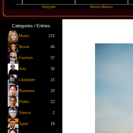
Slayyyer
Benny Blanco
Ari
Categories / Entries
Music
215
Movie
46
Fashion
37
Arts
30
Literature
15
Business
20
Politic
22
Sience
2
Sport
18