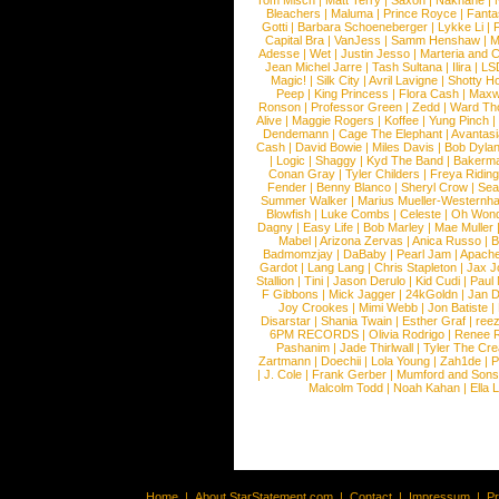
Tom Misch
|
Matt Terry
|
Saxon
|
Nakhane
|
Bleachers
|
Maluma
|
Prince Royce
|
Fanta
Gotti
|
Barbara Schoeneberger
|
Lykke Li
|
Capital Bra
|
VanJess
|
Samm Henshaw
|
M
Adesse
|
Wet
|
Justin Jesso
|
Marteria and 
Jean Michel Jarre
|
Tash Sultana
|
Ilira
|
LS
Magic!
|
Silk City
|
Avril Lavigne
|
Shotty H
Peep
|
King Princess
|
Flora Cash
|
Maxw
Ronson
|
Professor Green
|
Zedd
|
Ward T
Alive
|
Maggie Rogers
|
Koffee
|
Yung Pinch
Dendemann
|
Cage The Elephant
|
Avantas
Cash
|
David Bowie
|
Miles Davis
|
Bob Dyla
|
Logic
|
Shaggy
|
Kyd The Band
|
Bakerm
Conan Gray
|
Tyler Childers
|
Freya Ridin
Fender
|
Benny Blanco
|
Sheryl Crow
|
Sea
Summer Walker
|
Marius Mueller-Westernh
Blowfish
|
Luke Combs
|
Celeste
|
Oh Won
Dagny
|
Easy Life
|
Bob Marley
|
Mae Muller
Mabel
|
Arizona Zervas
|
Anica Russo
|
B
Badmomzjay
|
DaBaby
|
Pearl Jam
|
Apach
Gardot
|
Lang Lang
|
Chris Stapleton
|
Jax J
Stallion
|
Tini
|
Jason Derulo
|
Kid Cudi
|
Paul
F Gibbons
|
Mick Jagger
|
24kGoldn
|
Jan D
Joy Crookes
|
Mimi Webb
|
Jon Batiste
|
Disarstar
|
Shania Twain
|
Esther Graf
|
ree
6PM RECORDS
|
Olivia Rodrigo
|
Renee 
Pashanim
|
Jade Thirlwall
|
Tyler The Cre
Zartmann
|
Doechii
|
Lola Young
|
Zah1de
|
P
|
J. Cole
|
Frank Gerber
|
Mumford and Sons
Malcolm Todd
|
Noah Kahan
|
Ella 
Home
|
About StarStatement.com
|
Contact
|
Impressum
|
P